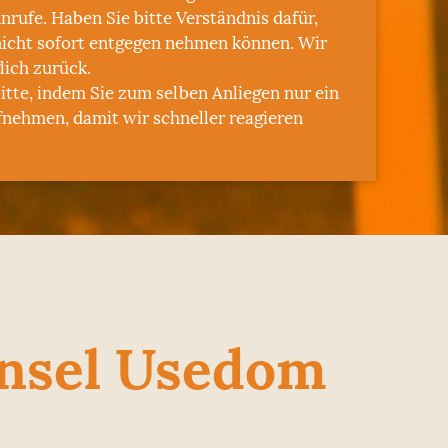
Anrufe. Haben Sie bitte Verständnis dafür,
nicht sofort entgegen nehmen können. Wir
lich zurück.
itte, indem Sie zum selben Anliegen nur ein
fnehmen, damit wir schneller reagieren
Insel Usedom