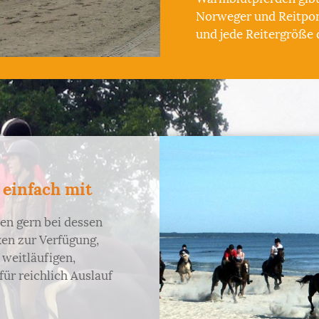
Norweger und Reitpon
und jede Reitergröße 
 einfach mit
nen gern bei dessen
en zur Verfügung,
 weitläufigen,
ür reichlich Auslauf