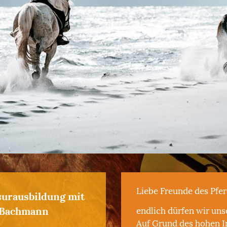
Liebe Freunde des Pfer
urausbildung mit
 Bachmann
endlich dürfen wir unse
Auf Grund des hohen I