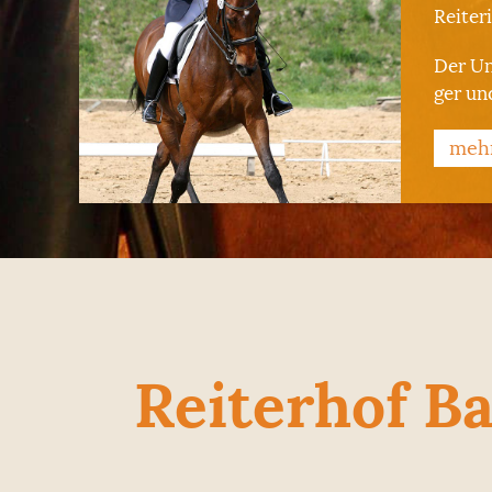
Reiteri
Der Un
ger un
meh
Reiterhof B