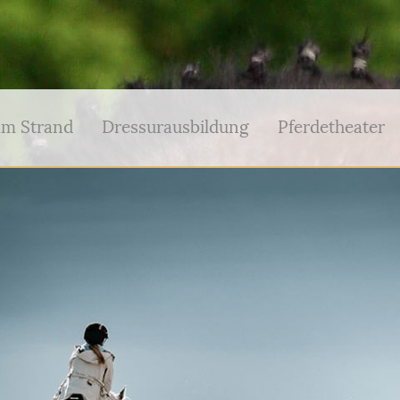
am Strand
Dressurausbildung
Pferdetheater