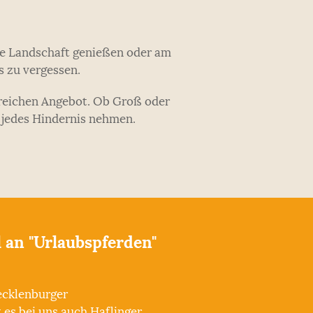
ige Landschaft genießen oder am
s zu vergessen.
sreichen Angebot. Ob Groß oder
e jedes Hindernis nehmen.
 an "Urlaubspferden"
ecklenburger
es bei uns auch Haflinger,