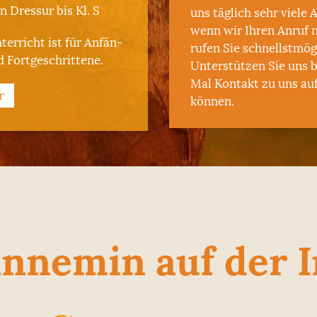
n Dressur bis Kl. S
uns täglich sehr viele 
wenn wir Ihren Anruf 
terricht ist für Anfän­
rufen Sie schnellstmög
d Fortgeschrittene.
Unterstützen Sie uns b
Mal Kontakt zu uns au
r
können.
annemin auf der 