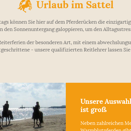
Urlaub im Sattel
ltags können Sie hier auf dem Pferderücken die einzigart
n den Sonnenuntergang galoppieren, um den Alltagsstres
 Reiterferien der besonderen Art, mit einem abwechslung
tgeschrittene - unsere qualifizierten Reitlehrer lassen Si
Unsere Auswahl
ist groß
Neben zahlreichen M
Warmblutpferden gibt 